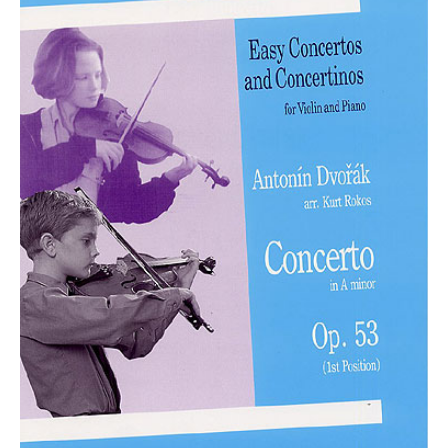
Die Ärzte
Die Toten Hosen
Rosenstolz
Die kleinen Songbooks
Die großen Songbooks
Sounds Good On-Serie
Hit Session-Reihe
Hit Book-Reihe
Diverse Bands & Interpreten
Beat It!
Melodie, Text & Akkorde