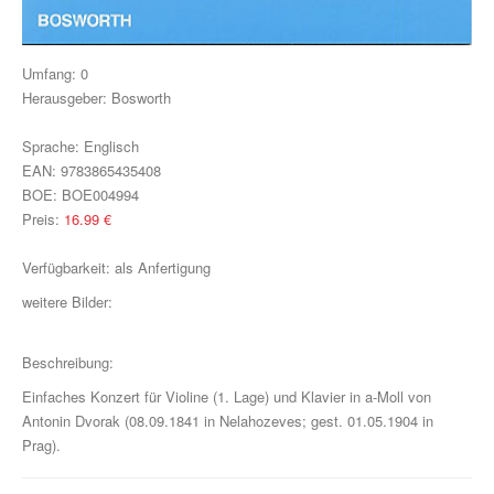
Klavier, Gesang, Gitarre
Klavier
Umfang:
0
Herausgeber:
Bosworth
Text & Akkorde
Für Kinder
Sprache:
Englisch
EAN:
9783865435408
Besondere Anlässe
BOE:
BOE004994
Preis:
16.99
€
Spielmaterial
Verfügbarkeit:
als Anfertigung
Klavier & Keyboard
weitere Bilder:
Piano Gefällt Mir!
Beschreibung:
Start Up Piano
Einfaches Konzert für Violine (1. Lage) und Klavier in a-Moll von
Guitar Play Along
Antonin Dvorak (08.09.1841 in Nelahozeves; gest. 01.05.1904 in
Prag).
Bass Along