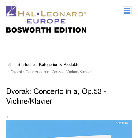
Home
Verlagsprofil
Geschichte
Startseite
/
Kategorien & Produkte
/
Dvorak: Concerto in a, Op.53 - Violine/Klavier
Kontakt
Dvorak: Concerto in a, Op.53 -
Kategorien & Produkte
Violine/Klavier
Songbooks
+
10 Charthits
ACT Music