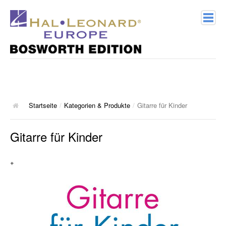
Home
Verlagsprofil
Geschichte
Startseite
/
Kategorien & Produkte
/
Gitarre für Kinder
Kontakt
Gitarre für Kinder
Kategorien & Produkte
+
Songbooks
10 Charthits
ACT Music