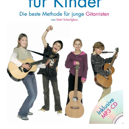
Die Ärzte
Die Toten Hosen
Rosenstolz
Die kleinen Songbooks
Die großen Songbooks
Sounds Good On-Serie
Hit Session-Reihe
Hit Book-Reihe
Diverse Bands & Interpreten
Beat It!
Melodie, Text & Akkorde