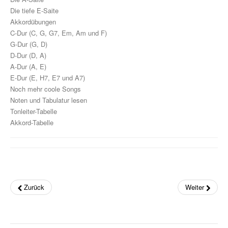
Die tiefe E-Saite
Die Sevcik-Methode
Akkordübungen
C-Dur (C, G, G7, Em, Am und F)
Violine
G-Dur (G, D)
D-Dur (D, A)
Viola / Bratsche
A-Dur (A, E)
E-Dur (E, H7, E7 und A7)
Cello
Noch mehr coole Songs
Noten und Tabulatur lesen
Kontrabass
Tonleiter-Tabelle
Nur Für Anfänger
Akkord-Tabelle
Theorie
Notenchecker
Essential Elements
Zurück
Weiter
Peermusic
Songbooks