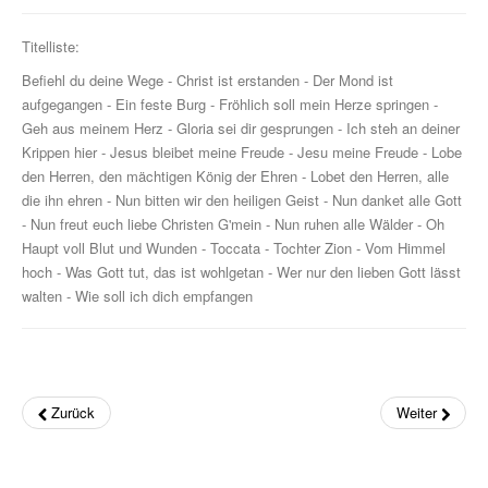
Die Sevcik-Methode
Titelliste:
Befiehl du deine Wege - Christ ist erstanden - Der Mond ist
Violine
aufgegangen - Ein feste Burg - Fröhlich soll mein Herze springen -
Viola / Bratsche
Geh aus meinem Herz - Gloria sei dir gesprungen - Ich steh an deiner
Krippen hier - Jesus bleibet meine Freude - Jesu meine Freude - Lobe
Cello
den Herren, den mächtigen König der Ehren - Lobet den Herren, alle
die ihn ehren - Nun bitten wir den heiligen Geist - Nun danket alle Gott
Kontrabass
- Nun freut euch liebe Christen G'mein - Nun ruhen alle Wälder - Oh
Haupt voll Blut und Wunden - Toccata - Tochter Zion - Vom Himmel
Nur Für Anfänger
hoch - Was Gott tut, das ist wohlgetan - Wer nur den lieben Gott lässt
walten - Wie soll ich dich empfangen
Theorie
Notenchecker
Essential Elements
Zurück
Weiter
Peermusic
Songbooks