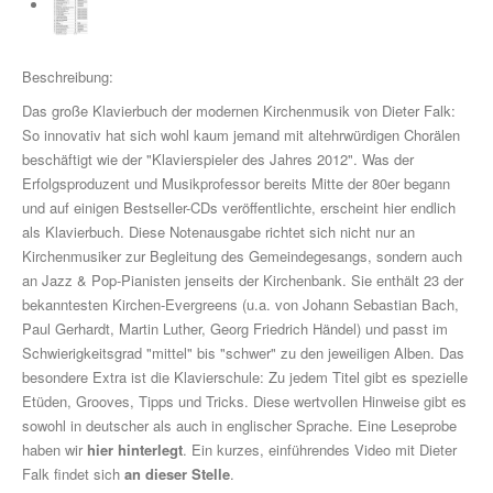
Drum Along
Musikpädagogik
Beschreibung:
Klavier
Das große Klavierbuch der modernen Kirchenmusik von Dieter Falk:
So innovativ hat sich wohl kaum jemand mit altehrwürdigen Chorälen
John Wesley Schaum
beschäftigt wie der "Klavierspieler des Jahres 2012". Was der
Gitarre (A- & E-)
Erfolgsproduzent und Musikprofessor bereits Mitte der 80er begann
und auf einigen Bestseller-CDs veröffentlichte, erscheint hier endlich
Fit For Guitar
als Klavierbuch. Diese Notenausgabe richtet sich nicht nur an
Kirchenmusiker zur Begleitung des Gemeindegesangs, sondern auch
Andreas Schumann Gitarrenmethode
an Jazz & Pop-Pianisten jenseits der Kirchenbank. Sie enthält 23 der
bekanntesten Kirchen-Evergreens (u.a. von Johann Sebastian Bach,
Schlagzeug & Percussion
Paul Gerhardt, Martin Luther, Georg Friedrich Händel) und passt im
Schwierigkeitsgrad "mittel" bis "schwer" zu den jeweiligen Alben. Das
Drums Easy - Tom Hapke
besondere Extra ist die Klavierschule: Zu jedem Titel gibt es spezielle
Gesang
Etüden, Grooves, Tipps und Tricks. Diese wertvollen Hinweise gibt es
sowohl in deutscher als auch in englischer Sprache. Eine Leseprobe
diverse Instrumente
haben wir
hier hinterlegt
. Ein kurzes, einführendes Video mit Dieter
Falk findet sich
an dieser Stelle
.
Streichinstrumente (Sevcik u.a.)