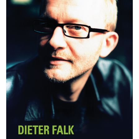
Die Ärzte
Die Toten Hosen
Rosenstolz
Die kleinen Songbooks
Die großen Songbooks
Sounds Good On-Serie
Hit Session-Reihe
Hit Book-Reihe
Diverse Bands & Interpreten
Beat It!
Melodie, Text & Akkorde