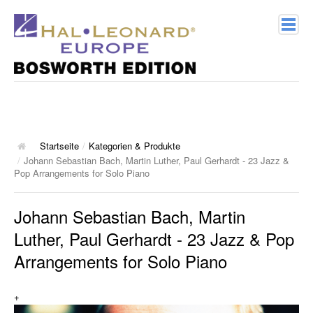
Home
Verlagsprofil
Geschichte
Startseite
/
Kategorien & Produkte
/
Johann Sebastian Bach, Martin Luther, Paul Gerhardt - 23 Jazz &
Kontakt
Pop Arrangements for Solo Piano
Johann Sebastian Bach, Martin
Kategorien & Produkte
Luther, Paul Gerhardt - 23 Jazz & Pop
Songbooks
Arrangements for Solo Piano
10 Charthits
+
ACT Music