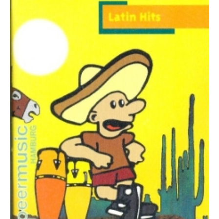
Die Ärzte
Die Toten Hosen
Rosenstolz
Die kleinen Songbooks
Die großen Songbooks
Sounds Good On-Serie
Hit Session-Reihe
Hit Book-Reihe
Diverse Bands & Interpreten
Beat It!
Melodie, Text & Akkorde