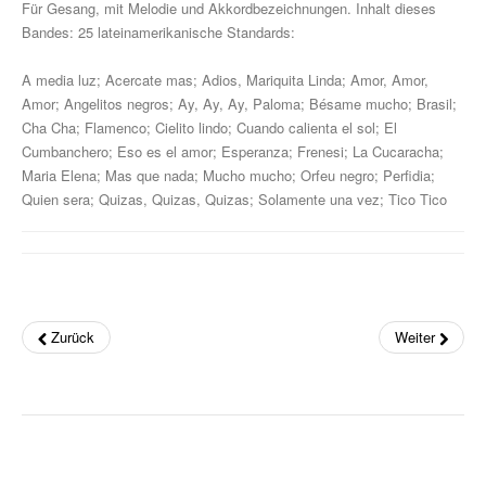
Drum Along
Für Gesang, mit Melodie und Akkordbezeichnungen. Inhalt dieses
Bandes: 25 lateinamerikanische Standards:
Musikpädagogik
A media luz; Acercate mas; Adios, Mariquita Linda; Amor, Amor,
Klavier
Amor; Angelitos negros; Ay, Ay, Ay, Paloma; Bésame mucho; Brasil;
Cha Cha; Flamenco; Cielito lindo; Cuando calienta el sol; El
John Wesley Schaum
Cumbanchero; Eso es el amor; Esperanza; Frenesi; La Cucaracha;
Maria Elena; Mas que nada; Mucho mucho; Orfeu negro; Perfidia;
Gitarre (A- & E-)
Quien sera; Quizas, Quizas, Quizas; Solamente una vez; Tico Tico
Fit For Guitar
Andreas Schumann Gitarrenmethode
Schlagzeug & Percussion
Zurück
Weiter
Drums Easy - Tom Hapke
Gesang
diverse Instrumente
Streichinstrumente (Sevcik u.a.)