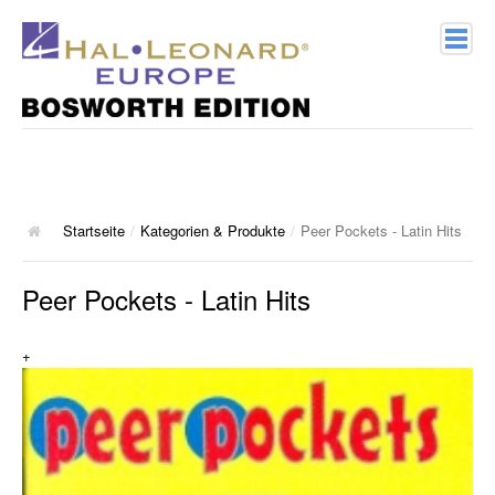
Home
Verlagsprofil
Geschichte
Startseite
/
Kategorien & Produkte
/
Peer Pockets - Latin Hits
Kontakt
Peer Pockets - Latin Hits
Kategorien & Produkte
+
Songbooks
10 Charthits
ACT Music