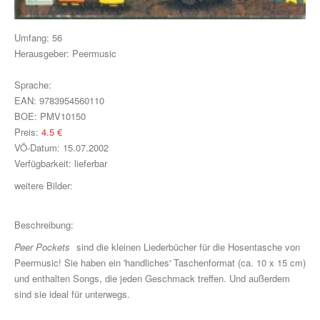
Klavier, Gesang, Gitarre
Klavier
Umfang:
56
Herausgeber:
Peermusic
Text & Akkorde
Sprache:
Für Kinder
EAN:
9783954560110
BOE:
PMV10150
Besondere Anlässe
Preis:
4.5
€
VÖ-Datum:
15.07.2002
Spielmaterial
Verfügbarkeit:
lieferbar
Klavier & Keyboard
weitere Bilder:
Piano Gefällt Mir!
Beschreibung:
Start Up Piano
Peer Pockets
sind die kleinen Liederbücher für die Hosentasche von
Peermusic! Sie haben ein 'handliches' Taschenformat (ca. 10 x 15 cm)
Guitar Play Along
und enthalten Songs, die jeden Geschmack treffen. Und außerdem
sind sie ideal für unterwegs.
Bass Along