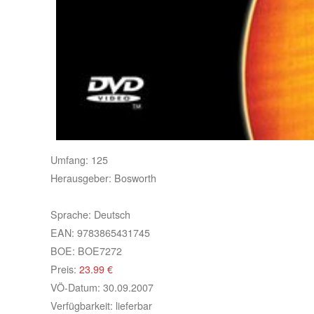
Umfang:
125
Herausgeber:
Bosworth
Sprache:
Deutsch
EAN:
9783865431745
BOE:
BOE7272
Preis:
23.99
€
VÖ-Datum:
30.09.2007
Verfügbarkeit:
lieferbar