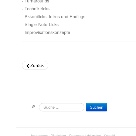
- Turnarounds
- Techniktricks
- Akkordlicks, Intros und Endings
- Single-Note-Licks
- Improvisationskonzepte
Zurück
🔎
Suchen
Impressum
Disclaimer
Datenschutzhinweise
Kontakt