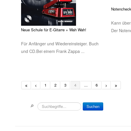
Notenchecke
Kann übera
Neue Schule für E-Gitarre + Wah Wah!
Der Notenc
Für Anfänger und Wiedereinsteiger. Buch
und CD.Bei einem Frank Zappa ...
1
2
3
4
...
6
🔎
Suchen