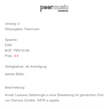
Klavier, Gesang, Gitarre
Klavier
Text & Akkorde
Umfang:
0
Herausgeber:
Peermusic
Für Kinder
Sprache:
Besondere Anlässe
EAN:
BOE:
PMV16168
Spielmaterial
Preis:
3
€
Klavier & Keyboard
Verfügbarkeit:
als Anfertigung
Piano Gefällt Mir!
weitere Bilder:
Start Up Piano
Beschreibung:
Guitar Play Along
Annett Louisans Debütsingle in einer Bearbeitung für gemischten Chor
von Clemens Schäfer. SATB a capella.
Bass Along