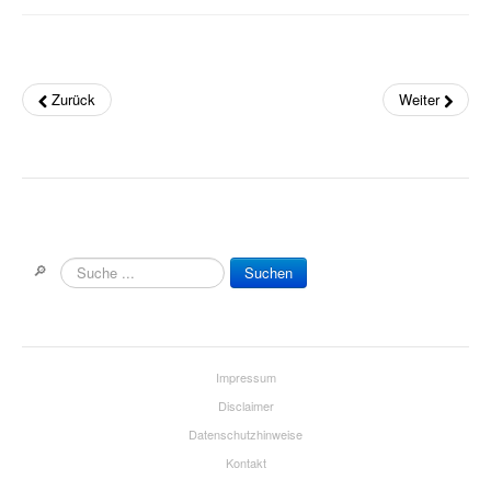
Drum Along
Musikpädagogik
Klavier
Zurück
Weiter
John Wesley Schaum
Gitarre (A- & E-)
Fit For Guitar
Andreas Schumann Gitarrenmethode
🔎
Suchen
Schlagzeug & Percussion
Drums Easy - Tom Hapke
Impressum
Gesang
Disclaimer
Datenschutzhinweise
diverse Instrumente
Kontakt
Streichinstrumente (Sevcik u.a.)