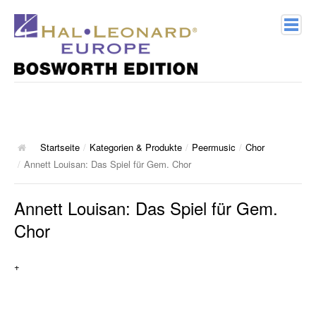
Home
Verlagsprofil
Geschichte
Startseite
/
Kategorien & Produkte
/
Peermusic
/
Chor
/
Annett Louisan: Das Spiel für Gem. Chor
Kontakt
Annett Louisan: Das Spiel für Gem.
Kategorien & Produkte
Chor
Songbooks
+
10 Charthits
ACT Music