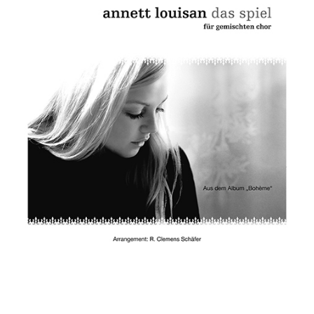
Die Ärzte
Die Toten Hosen
Rosenstolz
Die kleinen Songbooks
Die großen Songbooks
Sounds Good On-Serie
Hit Session-Reihe
Hit Book-Reihe
Diverse Bands & Interpreten
Beat It!
Melodie, Text & Akkorde