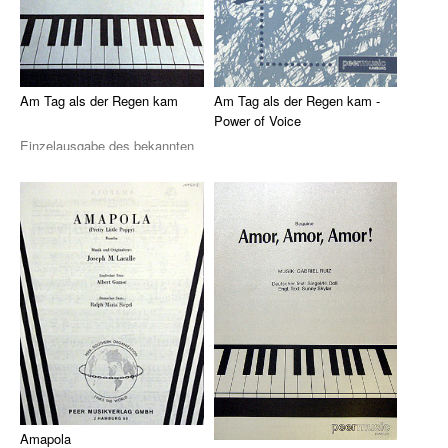
Klavier, Gesang, Gitarre
Klavier
Text & Akkorde
Am Tag als der Regen kam
Am Tag als der Regen kam -
Power of Voice
Für Kinder
Einzelausgabe des bekannten
Der Chanson von Gilbert
Chansons Le jour ou la Pluie
Besondere Anlässe
Bécaud als Arrangement (R.
viendra von G ...
Paulsen-Bahnsen) f ...
Spielmaterial
Klavier & Keyboard
Piano Gefällt Mir!
Start Up Piano
Guitar Play Along
Bass Along
Amapola