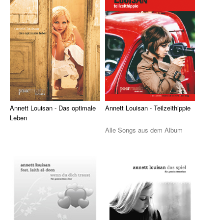
...
Die Sevcik-Methode
Violine
Viola / Bratsche
Cello
Kontrabass
Annett Louisan - Das optimale
Annett Louisan - Teilzeithippie
Nur Für Anfänger
Leben
Alle Songs aus dem Album
Theorie
Alle Songs aus dem Album
Teilzeithippie von Annett
Das optimale Leben von Annett
Louisan, arrangiert ...
Notenchecker
Louisan, arrang ...
Essential Elements
Peermusic
Songbooks