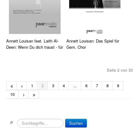
Einzelausgaben
Chor
Spielmaterial div. Instrumente
Annett Louisan: Das Spiel für
Annett Louisan feat. Laith Al-
Ensemble Spielmaterial
Gem. Chor
Deen: Wenn Du dich traust - für
Chor
Lehrbücher
Annett Louisans Debütsingle in
Der Song Wenn Du dich traust
einer Bearbeitung für
Seite 2 von 33
Musik für Zupforchester
von Annett Louisan, gesungen
gemischten Chor ...
zusammen mit ...
Musikverlag Hildner
1
2
3
4
...
6
7
8
9
10
Songbooks
DVDs
Gitarre
🔎
Suchen
Klavier & Keyboard