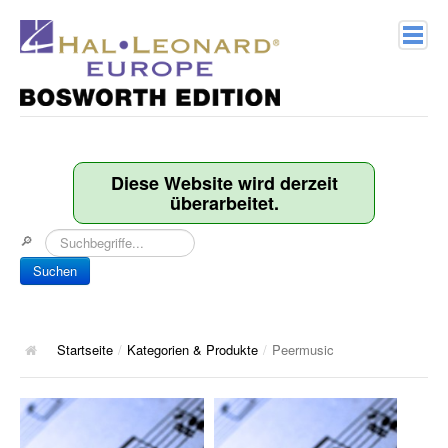
Home
Verlagsprofil
Diese Website wird derzeit
überarbeitet.
Geschichte
🔎
Kontakt
Suchen
Kategorien & Produkte
Songbooks
Startseite
/
Kategorien & Produkte
/
Peermusic
10 Charthits
ACT Music