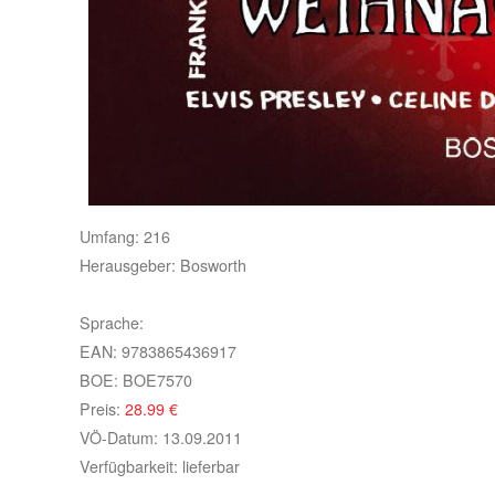
Umfang:
216
Herausgeber:
Bosworth
Sprache:
EAN:
9783865436917
BOE:
BOE7570
Preis:
28.99
€
VÖ-Datum:
13.09.2011
Verfügbarkeit:
lieferbar