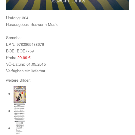
Klavier, Gesang, Gitarre
Klavier
Umfang:
304
Herausgeber:
Bosworth Music
Text & Akkorde
Sprache:
Für Kinder
EAN:
9783865438676
BOE:
BOE7759
Besondere Anlässe
Preis:
29.99
€
VÖ-Datum:
01.05.2015
Spielmaterial
Verfügbarkeit:
lieferbar
Klavier & Keyboard
weitere Bilder:
Piano Gefällt Mir!
Start Up Piano
Guitar Play Along
Bass Along