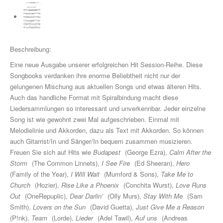
Drum Along
Musikpädagogik
Klavier
Beschreibung:
John Wesley Schaum
Eine neue Ausgabe unserer erfolgreichen Hit Session-Reihe. Diese
Songbooks verdanken ihre enorme Beliebtheit nicht nur der
Gitarre (A- & E-)
gelungenen Mischung aus aktuellen Songs und etwas älteren Hits.
Auch das handliche Format mit Spiralbindung macht diese
Fit For Guitar
Liedersammlungen so interessant und unverkennbar. Jeder einzelne
Song ist wie gewohnt zwei Mal aufgeschrieben. Einmal mit
Andreas Schumann Gitarrenmethode
Melodielinie und Akkorden, dazu als Text mit Akkorden. So können
auch Gitarrist/In und Sänger/In bequem zusammen musizieren.
Schlagzeug & Percussion
Freuen Sie sich auf Hits wie
Budapest
(George Ezra),
Calm After the
Drums Easy - Tom Hapke
Storm
(The Common Linnets),
I See Fire
(Ed Sheeran),
Hero
(Family of the Year),
I Will Wait
(Mumford & Sons),
Take Me to
Gesang
Church
(Hozier),
Rise Like a Phoenix
(Conchita Wurst),
Love Runs
Out
(OneRepuplic),
Dear Darlin’
(Olly Murs),
Stay With Me
(Sam
diverse Instrumente
Smith),
Lovers on the Sun
(David Guetta),
Just Give Me a Reason
(P!nk),
Team
(Lorde),
Lieder
(Adel Tawil),
Auf uns
(Andreas
Streichinstrumente (Sevcik u.a.)