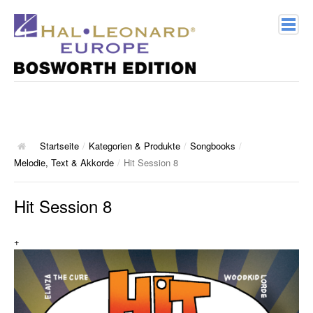
Home
Verlagsprofil
Geschichte
Startseite
/
Kategorien & Produkte
/
Songbooks
/
Melodie, Text & Akkorde
/
Hit Session 8
Kontakt
Hit Session 8
Kategorien & Produkte
+
Songbooks
10 Charthits
ACT Music