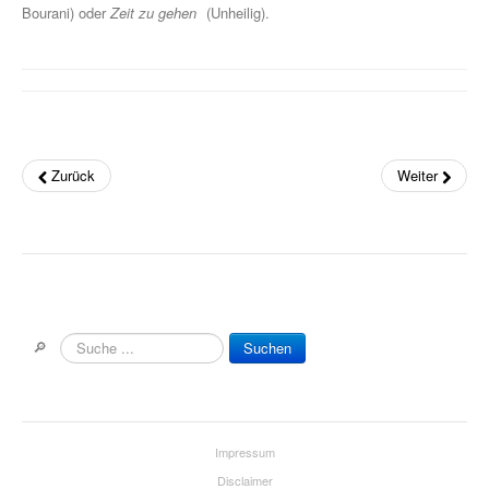
Bourani) oder
Zeit zu gehen
(Unheilig).
Die Sevcik-Methode
Violine
Viola / Bratsche
Cello
Zurück
Weiter
Kontrabass
Nur Für Anfänger
Theorie
Notenchecker
🔎
Suchen
Essential Elements
Peermusic
Impressum
Songbooks
Disclaimer