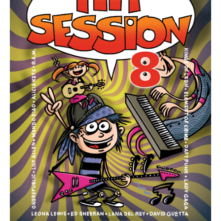
Die Ärzte
Die Toten Hosen
Rosenstolz
Die kleinen Songbooks
Die großen Songbooks
Sounds Good On-Serie
Hit Session-Reihe
Hit Book-Reihe
Diverse Bands & Interpreten
Beat It!
Melodie, Text & Akkorde