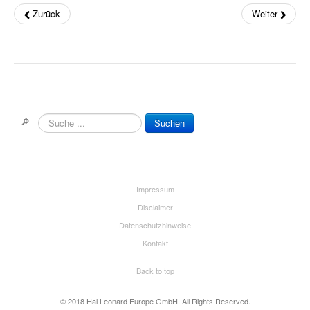
Zurück
Weiter
Die Sevcik-Methode
Violine
Viola / Bratsche
Cello
🔎
Suchen
Kontrabass
Nur Für Anfänger
Impressum
Theorie
Disclaimer
Notenchecker
Datenschutzhinweise
Kontakt
Essential Elements
Back to top
Peermusic
© 2018 Hal Leonard Europe GmbH. All Rights Reserved.
Songbooks