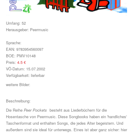
Klavier, Gesang, Gitarre
Klavier
Umfang:
52
Text & Akkorde
Herausgeber:
Peermusic
Für Kinder
Sprache:
EAN:
9783954560097
Besondere Anlässe
BOE:
PMV10148
Preis:
4.5
€
Spielmaterial
VÖ-Datum:
15.07.2002
Klavier & Keyboard
Verfügbarkeit:
lieferbar
weitere Bilder:
Piano Gefällt Mir!
Start Up Piano
Beschreibung:
Die Reihe
Peer Pockets
besteht aus Liederbüchern für die
Guitar Play Along
Hosentasche von Peermusic. Diese Songbooks haben ein 'handliches'
Bass Along
Taschenformat und enthalten Songs, die jedes Alter begeistern. Und
außerdem sind sie ideal für unterwegs. Eines ist aber ganz sicher: hier