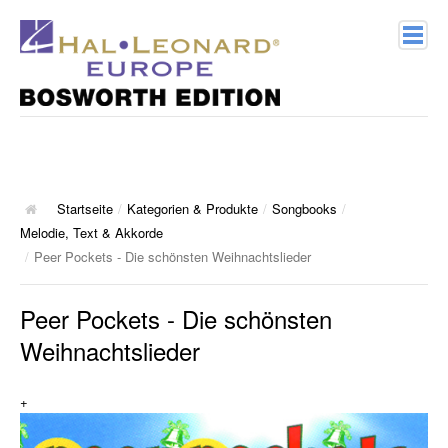
Home
Verlagsprofil
Geschichte
Startseite
/
Kategorien & Produkte
/
Songbooks
/
Melodie, Text & Akkorde
Kontakt
/
Peer Pockets - Die schönsten Weihnachtslieder
Kategorien & Produkte
Peer Pockets - Die schönsten
Weihnachtslieder
Songbooks
10 Charthits
+
ACT Music