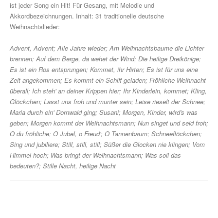
Drum Along
ist jeder Song ein Hit! Für Gesang, mit Melodie und
Akkordbezeichnungen. Inhalt: 31 traditionelle deutsche
Musikpädagogik
Weihnachtslieder:
Klavier
Advent, Advent; Alle Jahre wieder; Am Weihnachtsbaume die Lichter
brennen; Auf dem Berge, da wehet der Wind; Die heilige Dreikönige;
John Wesley Schaum
Es ist ein Ros entsprungen; Kommet, ihr Hirten; Es ist für uns eine
Zeit angekommen; Es kommt ein Schiff geladen; Fröhliche Weihnacht
Gitarre (A- & E-)
überall; Ich steh' an deiner Krippen hier; Ihr Kinderlein, kommet; Kling,
Fit For Guitar
Glöckchen; Lasst uns froh und munter sein; Leise rieselt der Schnee;
Maria durch ein' Dornwald ging; Susani; Morgen, Kinder, wird's was
Andreas Schumann Gitarrenmethode
geben; Morgen kommt der Weihnachtsmann; Nun singet und seid froh;
O du fröhliche; O Jubel, o Freud'; O Tannenbaum; Schneeflöckchen;
Schlagzeug & Percussion
Sing und jubiliere; Still, still, still; Süßer die Glocken nie klingen; Vom
Himmel hoch; Was bringt der Weihnachtsmann; Was soll das
Drums Easy - Tom Hapke
bedeuten?; Stille Nacht, heilige Nacht
Gesang
diverse Instrumente
Streichinstrumente (Sevcik u.a.)