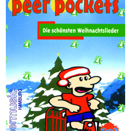
Die Ärzte
Die Toten Hosen
Rosenstolz
Die kleinen Songbooks
Die großen Songbooks
Sounds Good On-Serie
Hit Session-Reihe
Hit Book-Reihe
Diverse Bands & Interpreten
Beat It!
Melodie, Text & Akkorde