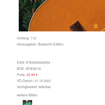
Umfang:
112
Herausgeber:
Bosworth Edition
EAN:
9783954562954
BOE:
BOE8019
Preis:
23.99
€
VÖ-Datum:
21.10.2021
Verfügbarkeit:
lieferbar
weitere Bilder: