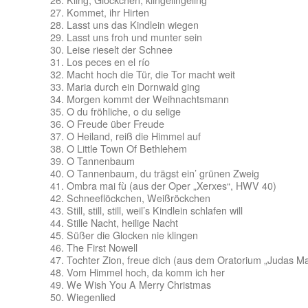
Kommet, ihr Hirten
Lasst uns das Kindlein wiegen
Lasst uns froh und munter sein
Leise rieselt der Schnee
Los peces en el río
Macht hoch die Tür, die Tor macht weit
Maria durch ein Dornwald ging
Morgen kommt der Weihnachtsmann
O du fröhliche, o du selige
O Freude über Freude
O Heiland, reiß die Himmel auf
O Little Town Of Bethlehem
O Tannenbaum
O Tannenbaum, du trägst ein’ grünen Zweig
Ombra mai fù (aus der Oper „Xerxes“, HWV 40)
Schneeflöckchen, Weißröckchen
Still, still, still, weil’s Kindlein schlafen will
Stille Nacht, heilige Nacht
Süßer die Glocken nie klingen
The First Nowell
Tochter Zion, freue dich (aus dem Oratorium „Judas M
Vom Himmel hoch, da komm ich her
We Wish You A Merry Christmas
Wiegenlied