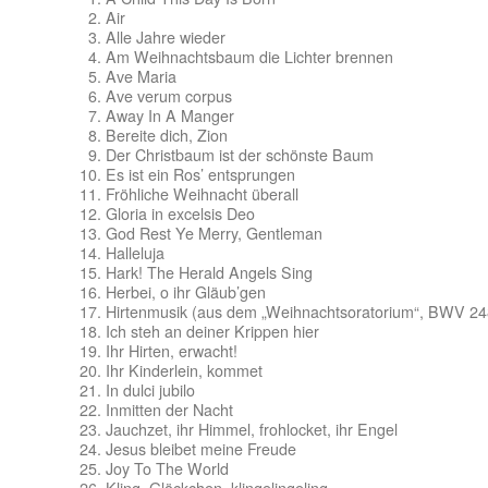
Air
Alle Jahre wieder
Am Weihnachtsbaum die Lichter brennen
Ave Maria
Ave verum corpus
Away In A Manger
Bereite dich, Zion
Der Christbaum ist der schönste Baum
Es ist ein Ros’ entsprungen
Fröhliche Weihnacht überall
Gloria in excelsis Deo
God Rest Ye Merry, Gentleman
Halleluja
Hark! The Herald Angels Sing
Herbei, o ihr Gläub’gen
Hirtenmusik (aus dem „Weihnachtsoratorium“, BWV 24
Ich steh an deiner Krippen hier
Ihr Hirten, erwacht!
Ihr Kinderlein, kommet
In dulci jubilo
Inmitten der Nacht
Jauchzet, ihr Himmel, frohlocket, ihr Engel
Jesus bleibet meine Freude
Joy To The World
Kling, Glöckchen, klingelingeling