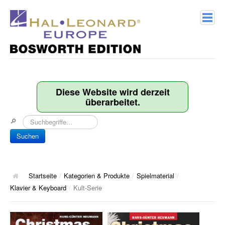
Home
Verlagsprofil
Diese Website wird derzeit
überarbeitet.
Geschichte
🔎
Kontakt
Suchen
Kategorien & Produkte
Songbooks
Startseite
/
Kategorien & Produkte
/
Spielmaterial
/
Klavier & Keyboard
/
Kult-Serie
10 Charthits
ACT Music