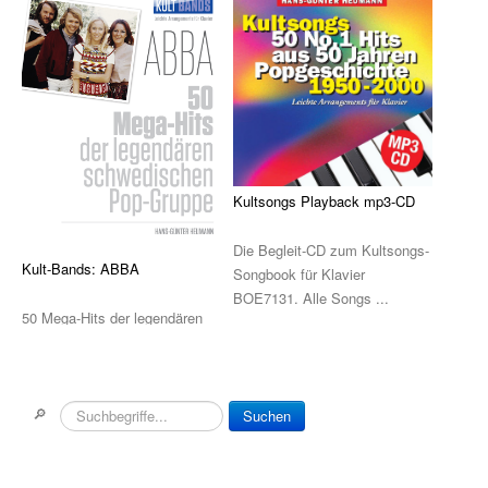
Die Sevcik-Methode
Violine
Viola / Bratsche
Cello
Kultsongs Playback mp3-CD
Kontrabass
Die Begleit-CD zum Kultsongs-
Nur Für Anfänger
Kult-Bands: ABBA
Songbook für Klavier
BOE7131. Alle Songs ...
Theorie
50 Mega-Hits der legendären
schwedischen Pop-Gruppe Die
Notenchecker
Kombination v ...
Essential Elements
🔎
Suchen
Peermusic
Songbooks