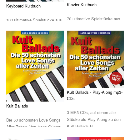
Drum Along
Klavier Kultbuch
Keyboard Kultbuch
Musikpädagogik
70 ultimative Spielstücke aus
100 ultimative Spielstücke aus
Klassik und Pop. Von Hans-
Klavier
Klassik und Pop. Von Hans-
Günter Heuma ...
Günter Heum ...
John Wesley Schaum
Gitarre (A- & E-)
Fit For Guitar
Andreas Schumann Gitarrenmethode
Schlagzeug & Percussion
Kult Ballads - Play-Along mp3-
CDs
Drums Easy - Tom Hapke
Kult Ballads
3 MP3-CDs, auf denen alle
Gesang
Stücke als Play-Along zu den
Die 50 schönsten Love Songs
Kult Ballads B ...
diverse Instrumente
Aller Zeiten. Von Hans-Günter
Heumann.Di ...
Streichinstrumente (Sevcik u.a.)