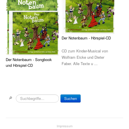
Die Ärzte
Die Toten Hosen
Rosenstolz
Der Notenbaum - Hörspiel-CD
Die kleinen Songbooks
CD zum Kinder-Musical von
Die großen Songbooks
Wolfram Eicke und Dieter
Der Notenbaum - Songbook
Sounds Good On-Serie
Faber. Alle Texte u ...
und Hörspiel-CD
Hit Session-Reihe
Ein Kinder-Musical, das nicht
nur Kinderherzen höher
Hit Book-Reihe
schlagen lässt! ...
🔎
Diverse Bands & Interpreten
Suchen
Beat It!
Melodie, Text & Akkorde
Impressum