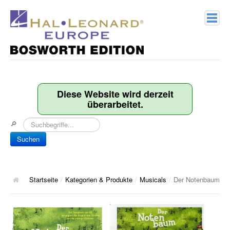
Home
Verlagsprofil
Diese Website wird derzeit
überarbeitet.
Geschichte
🔎
Kontakt
Suchen
Kategorien & Produkte
Songbooks
Startseite
/
Kategorien & Produkte
/
Musicals
/
Der Notenbaum
10 Charthits
ACT Music