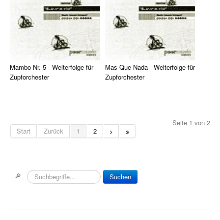
Einzelausgaben
Chor
Spielmaterial div. Instrumente
Mambo Nr. 5 - Welterfolge für
Mas Que Nada - Welterfolge für
Ensemble Spielmaterial
Zupforchester
Zupforchester
Lehrbücher
Der Mambo-Klassiker des
Der&nbsp;Welthit von Jorge
kubanischen 'Mambo-Königs'
Ben als Arrangement für
Musik für Zupforchester
Perez Pr ...
Zupforchester. ...
Seite 1 von 2
Start
Zurück
1
2
Musikverlag Hildner
Songbooks
DVDs
🔎
Suchen
Gitarre
Klavier & Keyboard