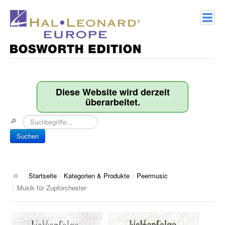
Home
Verlagsprofil
Diese Website wird derzeit
überarbeitet.
Geschichte
🔎
Kontakt
Suchen
Kategorien & Produkte
Songbooks
Startseite
/
Kategorien & Produkte
/
Peermusic
/
Musik für Zupforchester
10 Charthits
ACT Music