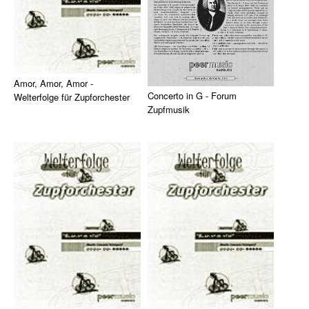
Klavier, Gesang, Gitarre
Klavier
Text & Akkorde
Amor, Amor, Amor -
Für Kinder
Concerto in G - Forum
Welterfolge für Zupforchester
Zupfmusik
Besondere Anlässe
Die berühmte Beguine von
'Forum Zupfmusik' ist eine
Gabriel Ruiz als Arrangement
Spielmaterial
Reihe mit neuen Werken für
für Zupforches ...
Zupfi ...
Klavier & Keyboard
Piano Gefällt Mir!
Start Up Piano
Guitar Play Along
Bass Along