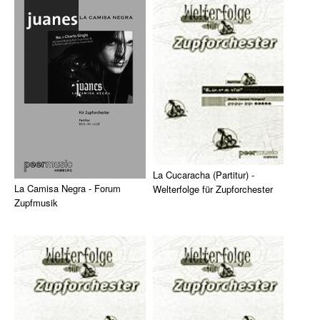
Inhalt: Deck the ...
Zupforchester. Par ...
Die Sevcik-Methode
Violine
Viola / Bratsche
Cello
Kontrabass
Nur Für Anfänger
La Cucaracha (Partitur) -
La Camisa Negra - Forum
Welterfolge für Zupforchester
Theorie
Zupfmusik
Das traditionelle mexikanische
Notenchecker
'Forum Zupfmusik' ist eine
Volkslied im Arrangement für
Reihe mit neuen Werken für
Zupforche ...
Essential Elements
Zupfi ...
Peermusic
Songbooks