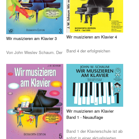
Klavier, Gesang, Gitarre
Klavier
Text & Akkorde
Wir musizieren am Klavier 4
Wir musizieren am Klavier 3
Für Kinder
Band 4 der erfolgreichen
Von John Wesley Schaum. Der
Besondere Anlässe
Klavierschule für Kinder von
3. Band der erfolgreichen
John Wesley Sch ...
Spielmaterial
Klavierschule f� ...
Klavier & Keyboard
Piano Gefällt Mir!
Start Up Piano
Wir musizieren am Klavier
Guitar Play Along
Band 1 - Neuauflage
Bass Along
Band 1 der Klavierschule ist ab
sofort in einer aktualisierten