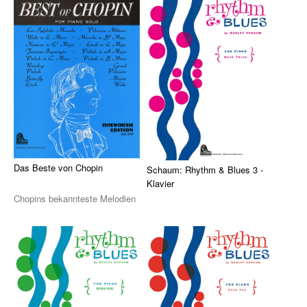
Version ...
Version ...
Die Sevcik-Methode
Violine
Viola / Bratsche
Cello
Kontrabass
Nur Für Anfänger
Das Beste von Chopin
Schaum: Rhythm & Blues 3 -
Klavier
Theorie
Chopins bekannteste Melodien
in sehr leichten Arrangements
Ein Klassiker der
Notenchecker
für Klavie ...
Klavierpädagogik aus 1971 von
Essential Elements
Wesley Schaum. 15 kle ...
Peermusic
Songbooks