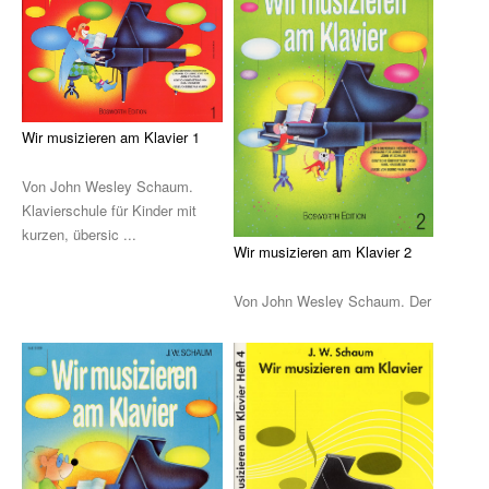
Die Ärzte
Die Toten Hosen
Rosenstolz
Wir musizieren am Klavier 1
Die kleinen Songbooks
Von John Wesley Schaum.
Die großen Songbooks
Klavierschule für Kinder mit
kurzen, übersic ...
Sounds Good On-Serie
Wir musizieren am Klavier 2
Hit Session-Reihe
Von John Wesley Schaum. Der
2. Band unserer erfolgreichen
Hit Book-Reihe
Klavierschul ...
Diverse Bands & Interpreten
Beat It!
Melodie, Text & Akkorde