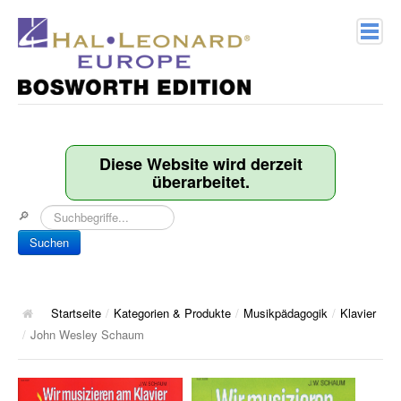
Home
Verlagsprofil
Diese Website wird derzeit
überarbeitet.
Geschichte
🔎
Kontakt
Suchen
Kategorien & Produkte
Songbooks
Startseite
/
Kategorien & Produkte
/
Musikpädagogik
/
Klavier
/
John Wesley Schaum
10 Charthits
ACT Music