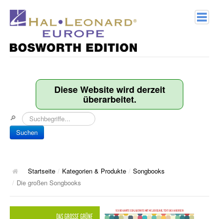
Home
Verlagsprofil
Diese Website wird derzeit
überarbeitet.
Geschichte
🔎
Kontakt
Suchen
Kategorien & Produkte
Songbooks
Startseite
/
Kategorien & Produkte
/
Songbooks
/
Die großen Songbooks
10 Charthits
ACT Music