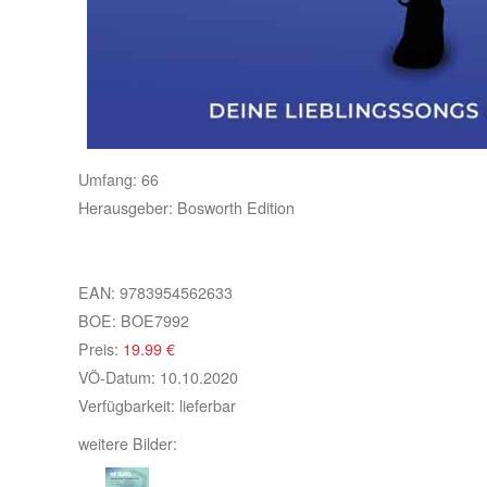
Umfang:
66
Herausgeber:
Bosworth Edition
EAN:
9783954562633
BOE:
BOE7992
Preis:
19.99
€
VÖ-Datum:
10.10.2020
Verfügbarkeit:
lieferbar
weitere Bilder: