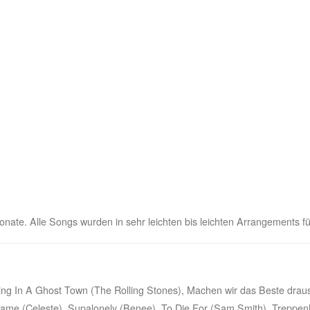
onate. Alle Songs wurden in sehr leichten bis leichten Arrangements für
ing In A Ghost Town (The Rolling Stones), Machen wir das Beste draus 
s Flame (Celeste), Supalonely (Benee), To Die For (Sam Smith), Treppe