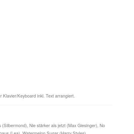
 Klavier/Keyboard inkl. Text arrangiert.
(Silbermond), Nie stärker als jetzt (Max Giesinger), No
nhaus (Lea), Watermelon Sugar (Harry Styles).