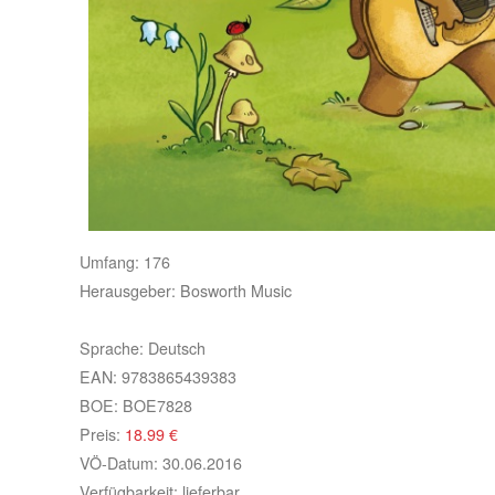
Umfang:
176
Herausgeber:
Bosworth Music
Sprache:
Deutsch
EAN:
9783865439383
BOE:
BOE7828
Preis:
18.99
€
VÖ-Datum:
30.06.2016
Verfügbarkeit:
lieferbar