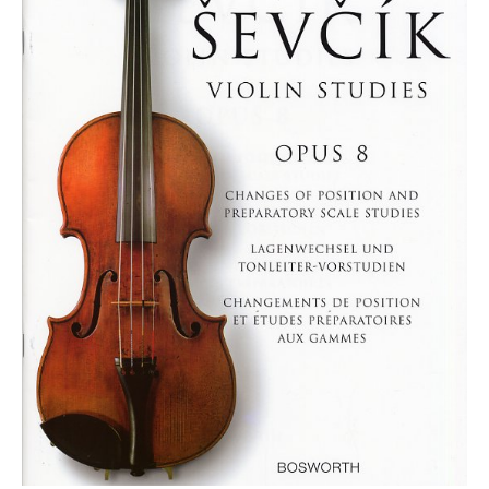
Die Ärzte
Die Toten Hosen
Rosenstolz
Die kleinen Songbooks
Die großen Songbooks
Sounds Good On-Serie
Hit Session-Reihe
Hit Book-Reihe
Diverse Bands & Interpreten
Beat It!
Melodie, Text & Akkorde