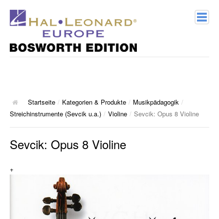
Home
Verlagsprofil
Geschichte
Startseite
/
Kategorien & Produkte
/
Musikpädagogik
/
Streichinstrumente (Sevcik u.a.)
/
Violine
/
Sevcik: Opus 8 Violine
Kontakt
Sevcik: Opus 8 Violine
Kategorien & Produkte
+
Songbooks
10 Charthits
ACT Music