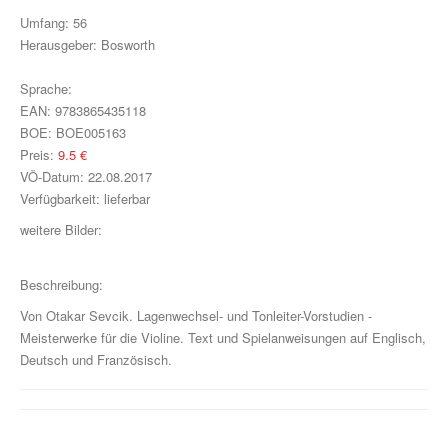
Klavier, Gesang, Gitarre
Umfang:
56
Herausgeber:
Bosworth
Klavier
Sprache:
Text & Akkorde
EAN:
9783865435118
Für Kinder
BOE:
BOE005163
Preis:
9.5
€
Besondere Anlässe
VÖ-Datum:
22.08.2017
Verfügbarkeit:
lieferbar
Spielmaterial
weitere Bilder:
Klavier & Keyboard
Beschreibung:
Piano Gefällt Mir!
Von Otakar Sevcik. Lagenwechsel- und Tonleiter-Vorstudien -
Start Up Piano
Meisterwerke für die Violine. Text und Spielanweisungen auf Englisch,
Deutsch und Französisch.
Guitar Play Along
Bass Along