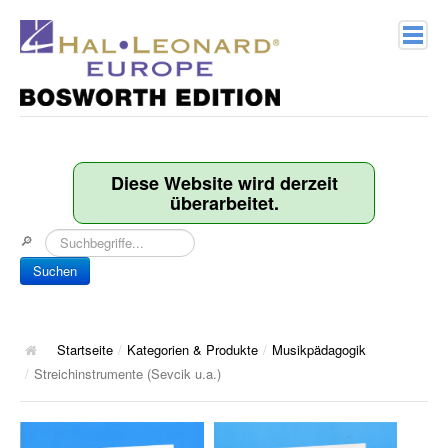
Home
Verlagsprofil
Diese Website wird derzeit
überarbeitet.
Geschichte
🔎
Kontakt
Suchen
Kategorien & Produkte
Songbooks
Startseite
/
Kategorien & Produkte
/
Musikpädagogik
/
Streichinstrumente (Sevcik u.a.)
10 Charthits
ACT Music