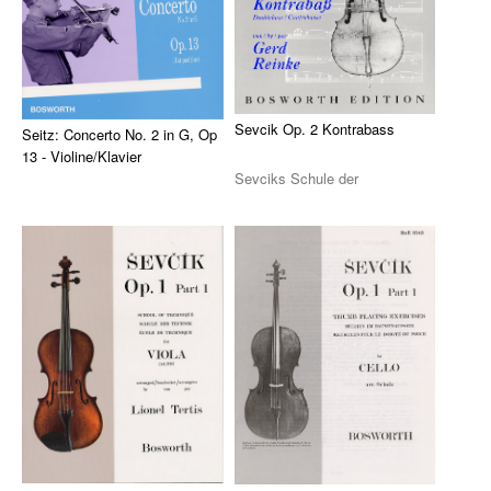
Klavier, Gesang, Gitarre
Klavier
Text & Akkorde
Sevcik Op. 2 Kontrabass
Seitz: Concerto No. 2 in G, Op
Für Kinder
13 - Violine/Klavier
Sevciks Schule der
Besondere Anlässe
Bogentechnik Op.2 arrangiert
Einfaches Konzert für Violine
für Kontrabass von Ge ...
(1. Lage) und Klavier in G-Dur
Spielmaterial
von Frie ...
Klavier & Keyboard
Piano Gefällt Mir!
Start Up Piano
Guitar Play Along
Bass Along