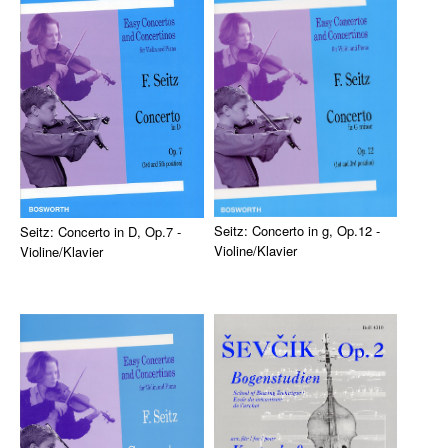
Die Ärzte
Die Toten Hosen
Rosenstolz
Die kleinen Songbooks
Die großen Songbooks
Sounds Good On-Serie
Seitz: Concerto in g, Op.12 -
Seitz: Concerto in D, Op.7 -
Violine/Klavier
Violine/Klavier
Hit Session-Reihe
Einfaches Konzert für Violine
Leichtes Konzert für Violine (3.
Hit Book-Reihe
(1. und 3. Lage) und Klavier in
und 5. Lage) und Klavier in D-
g-Moll ...
Dur vo ...
Diverse Bands & Interpreten
Beat It!
Melodie, Text & Akkorde