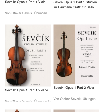
Drum Along
Sevcik: Opus 1 Part 1 Viola
Sevcik Opus 1 Part 1 Studien
im Daumenaufsatz für Cello
Musikpädagogik
Von Otakar Sevcik. Übungen
Sevciks Opus 1 Part 1 Studien
unter anderem zu Intonation,
Klavier
im Daumenaufsatz für Cello
Tonleitern, B ...
arrangiert v ...
John Wesley Schaum
Gitarre (A- & E-)
Fit For Guitar
Andreas Schumann Gitarrenmethode
Schlagzeug & Percussion
Drums Easy - Tom Hapke
Sevcik: Opus 1 Part 2 Viola
Sevcik: Opus 1 Part 1 Violine
Gesang
Von Otakar Sevcik. Übungen
Von Otakar Sevcik. Übungen in
diverse Instrumente
unter anderem zu Intonation,
der 1. Lage mit Saitenwechsel -
Tonleitern, A ...
Streichinstrumente (Sevcik u.a.)