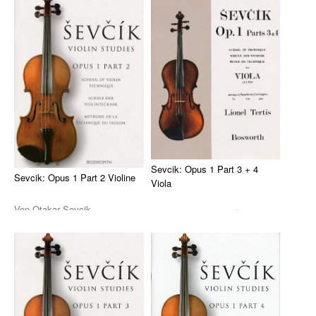
Übunge ...
Die Sevcik-Methode
Violine
Viola / Bratsche
Cello
Kontrabass
Nur Für Anfänger
Sevcik: Opus 1 Part 3 + 4
Sevcik: Opus 1 Part 2 Violine
Viola
Theorie
Von Otakar Sevcik.
Von Otakar Sevcik. Übungen
Notenchecker
Fingerübungen 2., 3., 1. / 3.,
unter anderem zum Wechsel
4., 2. / 4., 5., 6. ...
von Positionen, ...
Essential Elements
Peermusic
Songbooks