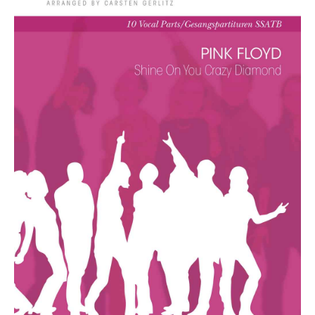
Die Ärzte
Die Toten Hosen
Rosenstolz
Die kleinen Songbooks
Die großen Songbooks
Sounds Good On-Serie
Hit Session-Reihe
Hit Book-Reihe
Diverse Bands & Interpreten
Beat It!
Melodie, Text & Akkorde