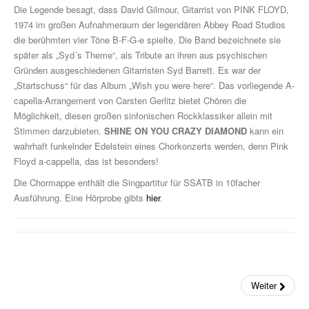
Drum Along
Die Legende besagt, dass David Gilmour, Gitarrist von PINK FLOYD,
1974 im großen Aufnahmeraum der legendären Abbey Road Studios
Musikpädagogik
die berühmten vier Töne B-F-G-e spielte. Die Band bezeichnete sie
später als „Syd´s Theme“, als Tribute an ihren aus psychischen
Klavier
Gründen ausgeschiedenen Gitarristen Syd Barrett. Es war der
„Startschuss“ für das Album „Wish you were here“. Das vorliegende A-
John Wesley Schaum
capella-Arrangement von Carsten Gerlitz bietet Chören die
Gitarre (A- & E-)
Möglichkeit, diesen großen sinfonischen Rockklassiker allein mit
Stimmen darzubieten.
SHINE ON YOU CRAZY DIAMOND
kann ein
Fit For Guitar
wahrhaft funkelnder Edelstein eines Chorkonzerts werden, denn Pink
Floyd a-cappella, das ist besonders!
Andreas Schumann Gitarrenmethode
Die Chormappe enthält die Singpartitur für SSATB in 10facher
Schlagzeug & Percussion
Ausführung. Eine Hörprobe gibts
hier
.
Drums Easy - Tom Hapke
Gesang
diverse Instrumente
Weiter
Streichinstrumente (Sevcik u.a.)