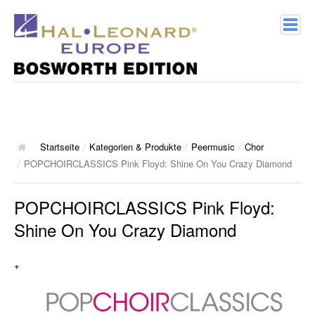
Home
Verlagsprofil
Geschichte
Startseite
/
Kategorien & Produkte
/
Peermusic
/
Chor
/
POPCHOIRCLASSICS Pink Floyd: Shine On You Crazy Diamond
Kontakt
POPCHOIRCLASSICS Pink Floyd:
Kategorien & Produkte
Shine On You Crazy Diamond
Songbooks
+
10 Charthits
ACT Music