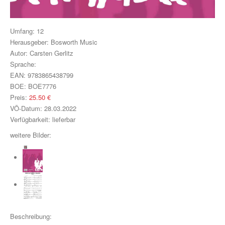
Klavier, Gesang, Gitarre
Klavier
Umfang:
12
Herausgeber:
Bosworth Music
Text & Akkorde
Autor:
Carsten Gerlitz
Sprache:
Für Kinder
EAN:
9783865438799
BOE:
BOE7776
Besondere Anlässe
Preis:
25.50
€
Spielmaterial
VÖ-Datum:
28.03.2022
Verfügbarkeit:
lieferbar
Klavier & Keyboard
weitere Bilder:
Piano Gefällt Mir!
Start Up Piano
Guitar Play Along
Bass Along
Beschreibung: