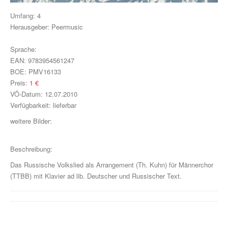
Klavier, Gesang, Gitarre
Umfang:
4
Herausgeber:
Klavier
Peermusic
Text & Akkorde
Sprache:
EAN:
9783954561247
Für Kinder
BOE:
PMV16133
Preis:
1
€
Besondere Anlässe
VÖ-Datum:
12.07.2010
Verfügbarkeit:
lieferbar
Spielmaterial
weitere Bilder:
Klavier & Keyboard
Beschreibung:
Piano Gefällt Mir!
Das Russische Volkslied als Arrangement (Th. Kuhn) für Männerchor
Start Up Piano
(TTBB) mit Klavier ad lib. Deutscher und Russischer Text.
Guitar Play Along
Bass Along