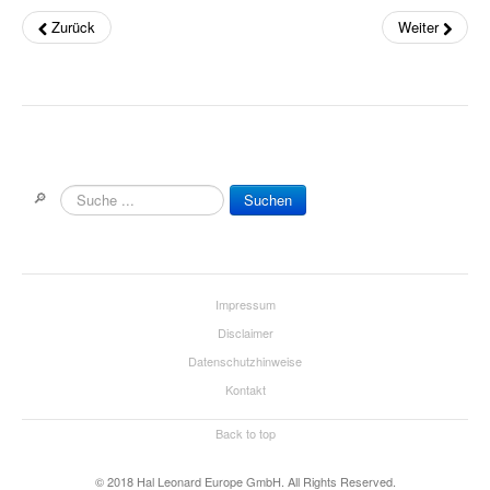
Drum Along
Zurück
Weiter
Musikpädagogik
Klavier
John Wesley Schaum
Gitarre (A- & E-)
🔎
Suchen
Fit For Guitar
Andreas Schumann Gitarrenmethode
Impressum
Schlagzeug & Percussion
Disclaimer
Drums Easy - Tom Hapke
Datenschutzhinweise
Kontakt
Gesang
Back to top
diverse Instrumente
© 2018 Hal Leonard Europe GmbH. All Rights Reserved.
Streichinstrumente (Sevcik u.a.)