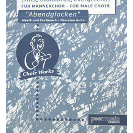
Die Ärzte
Die Toten Hosen
Rosenstolz
Die kleinen Songbooks
Die großen Songbooks
Sounds Good On-Serie
Hit Session-Reihe
Hit Book-Reihe
Diverse Bands & Interpreten
Beat It!
Melodie, Text & Akkorde