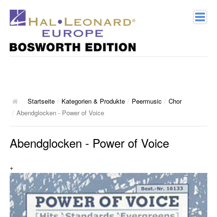
Home
Verlagsprofil
Geschichte
Startseite
/
Kategorien & Produkte
/
Peermusic
/
Chor
/
Abendglocken - Power of Voice
Kontakt
Abendglocken - Power of Voice
Kategorien & Produkte
+
Songbooks
10 Charthits
ACT Music