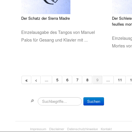
Der Schatz der Sierra Madre
Der Schleie
feuilles mor
Einzelausgabe des Tangos von Manuel
Einzelaus
Palos für Gesang und Klavier mit ...
Mortes von
...
5
6
7
8
9
...
11
1
🔎
Suchen
Impressum
Disclaimer
Datenschutzhinweise
Kontakt