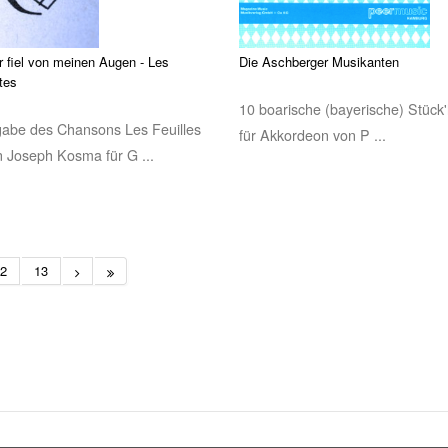
r fiel von meinen Augen - Les
Die Aschberger Musikanten
tes
10 boarische (bayerische) Stück'
gabe des Chansons Les Feuilles
für Akkordeon von P ...
 Joseph Kosma für G ...
2
13