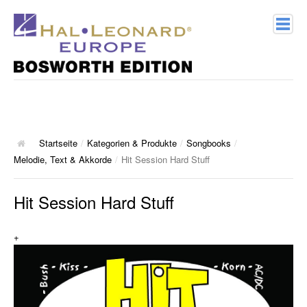
Home
Verlagsprofil
Geschichte
Startseite
/
Kategorien & Produkte
/
Songbooks
/
Melodie, Text & Akkorde
/
Hit Session Hard Stuff
Kontakt
Hit Session Hard Stuff
Kategorien & Produkte
+
Songbooks
10 Charthits
ACT Music