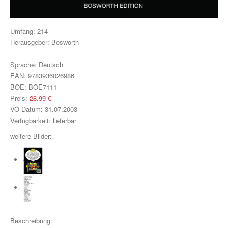
Klavier, Gesang, Gitarre
Klavier
Umfang:
214
Herausgeber:
Bosworth
Text & Akkorde
Sprache:
Deutsch
Für Kinder
EAN:
9783936026986
BOE:
BOE7111
Besondere Anlässe
Preis:
28.99
€
Spielmaterial
VÖ-Datum:
31.07.2003
Verfügbarkeit:
lieferbar
Klavier & Keyboard
weitere Bilder:
Piano Gefällt Mir!
Start Up Piano
Guitar Play Along
Bass Along
Beschreibung: