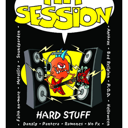
Die Ärzte
Die Toten Hosen
Rosenstolz
Die kleinen Songbooks
Die großen Songbooks
Sounds Good On-Serie
Hit Session-Reihe
Hit Book-Reihe
Diverse Bands & Interpreten
Beat It!
Melodie, Text & Akkorde