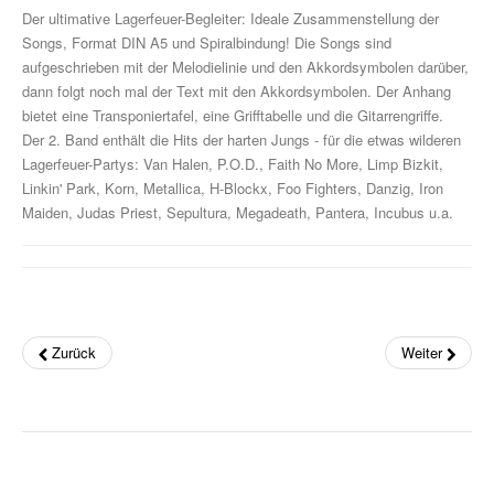
Drum Along
Der ultimative Lagerfeuer-Begleiter: Ideale Zusammenstellung der
Songs, Format DIN A5 und Spiralbindung! Die Songs sind
Musikpädagogik
aufgeschrieben mit der Melodielinie und den Akkordsymbolen darüber,
dann folgt noch mal der Text mit den Akkordsymbolen. Der Anhang
Klavier
bietet eine Transponiertafel, eine Grifftabelle und die Gitarrengriffe.
John Wesley Schaum
Der 2. Band enthält die Hits der harten Jungs - für die etwas wilderen
Lagerfeuer-Partys: Van Halen, P.O.D., Faith No More, Limp Bizkit,
Gitarre (A- & E-)
Linkin' Park, Korn, Metallica, H-Blockx, Foo Fighters, Danzig, Iron
Maiden, Judas Priest, Sepultura, Megadeath, Pantera, Incubus u.a.
Fit For Guitar
Andreas Schumann Gitarrenmethode
Schlagzeug & Percussion
Zurück
Weiter
Drums Easy - Tom Hapke
Gesang
diverse Instrumente
Streichinstrumente (Sevcik u.a.)