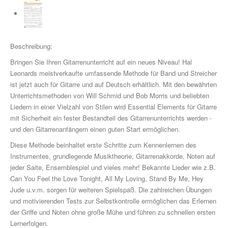
Drum Along
Musikpädagogik
Klavier
Beschreibung:
Bringen Sie Ihren Gitarrenunterricht auf ein neues Niveau! Hal
John Wesley Schaum
Leonards meistverkaufte umfassende Methode für Band und Streicher
Gitarre (A- & E-)
ist jetzt auch für Gitarre und auf Deutsch erhältlich. Mit den bewährten
Unterrichtsmethoden von Will Schmid und Bob Morris und beliebten
Fit For Guitar
Liedern in einer Vielzahl von Stilen wird Essential Elements für Gitarre
mit Sicherheit ein fester Bestandteil des Gitarrenunterrichts werden -
Andreas Schumann Gitarrenmethode
und den Gitarrenanfängern einen guten Start ermöglichen.
Diese Methode beinhaltet erste Schritte zum Kennenlernen des
Schlagzeug & Percussion
Instrumentes, grundlegende Musiktheorie, Gitarrenakkorde, Noten auf
Drums Easy - Tom Hapke
jeder Saite, Ensemblespiel und vieles mehr! Bekannte Lieder wie z.B.
Can You Feel the Love Tonight, All My Loving, Stand By Me, Hey
Gesang
Jude u.v.m. sorgen für weiteren Spielspaß. Die zahlreichen Übungen
und motivierenden Tests zur Selbstkontrolle ermöglichen das Erlernen
diverse Instrumente
der Griffe und Noten ohne große Mühe und führen zu schnellen ersten
Lernerfolgen.
Streichinstrumente (Sevcik u.a.)