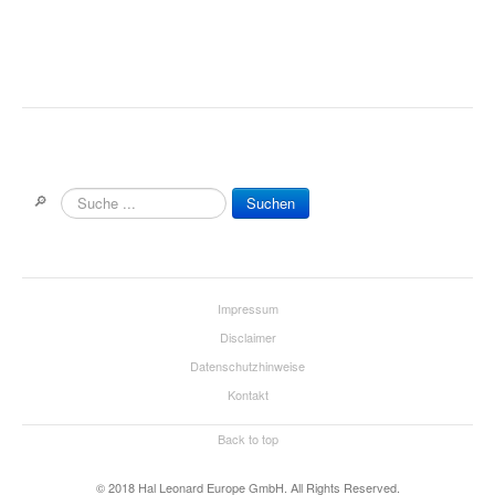
Einzelausgaben
Chor
Spielmaterial div. Instrumente
Ensemble Spielmaterial
🔎
Suchen
Lehrbücher
Musik für Zupforchester
Musikverlag Hildner
Impressum
Disclaimer
Songbooks
Datenschutzhinweise
DVDs
Kontakt
Gitarre
Back to top
Klavier & Keyboard
© 2018 Hal Leonard Europe GmbH. All Rights Reserved.