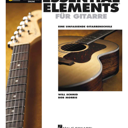
Die Ärzte
Die Toten Hosen
Rosenstolz
Die kleinen Songbooks
Die großen Songbooks
Sounds Good On-Serie
Hit Session-Reihe
Hit Book-Reihe
Diverse Bands & Interpreten
Beat It!
Melodie, Text & Akkorde