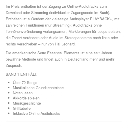
Im Preis enthalten ist der Zugang zu Online-Audiotracks zum
Die Sevcik-Methode
Download oder Streaming (individueller Zugangscode im Buch).
Enthalten ist außerdem der vielseitige Audioplayer PLAYBACK+, mit
Violine
zahlreichen Funktionen (nur Streaming): Audiotracks ohne
Tonhöhenveränderung verlangsamen, Markierungen für Loops setzen,
Viola / Bratsche
die Tonart verändern oder Audio im Stereopanorama nach links oder
rechts verschieben – nur von Hal Leonard.
Cello
Die amerikanische Serie Essential Elements ist eine seit Jahren
Kontrabass
bewährte Methode und findet auch in Deutschland mehr und mehr
Zuspruch.
Nur Für Anfänger
BAND 1 ENTHÄLT:
Theorie
Über 72 Songs
Musikalische Grundkenntnisse
Notenchecker
Noten lesen
Akkorde spielen
Essential Elements
Musikgeschichte
Grifftabelle
Inklusive Online-Audiotracks
Peermusic
Songbooks