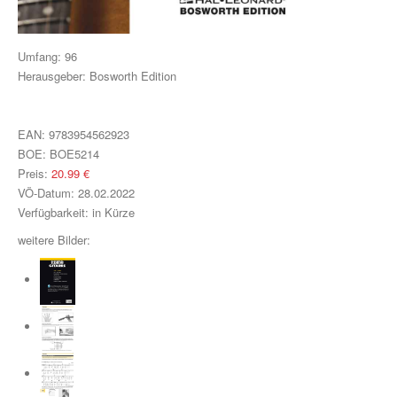
Klavier, Gesang, Gitarre
Klavier
Umfang:
96
Herausgeber:
Bosworth Edition
Text & Akkorde
Für Kinder
EAN:
9783954562923
Besondere Anlässe
BOE:
BOE5214
Preis:
20.99
€
Spielmaterial
VÖ-Datum:
28.02.2022
Verfügbarkeit:
in Kürze
Klavier & Keyboard
weitere Bilder:
Piano Gefällt Mir!
Start Up Piano
Guitar Play Along
Bass Along