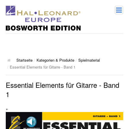
Home
Verlagsprofil
Geschichte
Startseite
/
Kategorien & Produkte
/
Spielmaterial
/
Essential Elements für Gitarre - Band 1
Kontakt
Essential Elements für Gitarre - Band
Kategorien & Produkte
1
Songbooks
+
10 Charthits
ACT Music