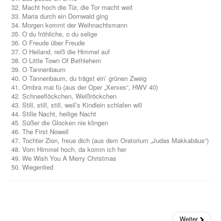
Macht hoch die Tür, die Tor macht weit
Einzelausgaben
Maria durch ein Dornwald ging
Morgen kommt der Weihnachtsmann
Chor
O du fröhliche, o du selige
O Freude über Freude
O Heiland, reiß die Himmel auf
Spielmaterial div. Instrumente
O Little Town Of Bethlehem
O Tannenbaum
Ensemble Spielmaterial
O Tannenbaum, du trägst ein’ grünen Zweig
Ombra mai fù (aus der Oper „Xerxes“, HWV 40)
Lehrbücher
Schneeflöckchen, Weißröckchen
Still, still, still, weil’s Kindlein schlafen will
Musik für Zupforchester
Stille Nacht, heilige Nacht
Süßer die Glocken nie klingen
The First Nowell
Musikverlag Hildner
Tochter Zion, freue dich (aus dem Oratorium „Judas Makkabäus“)
Vom Himmel hoch, da komm ich her
Songbooks
We Wish You A Merry Christmas
Wiegenlied
DVDs
Gitarre
Klavier & Keyboard
Weiter