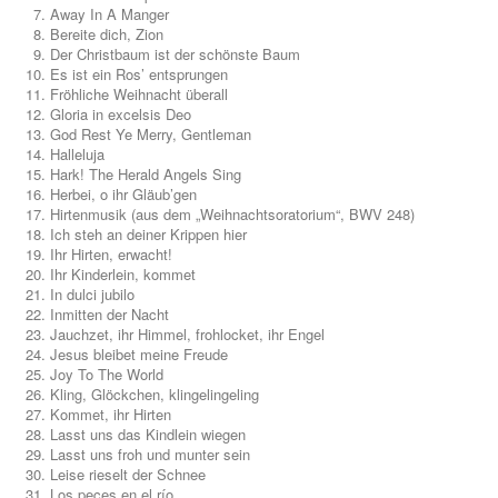
Away In A Manger
Bereite dich, Zion
Die Sevcik-Methode
Der Christbaum ist der schönste Baum
Es ist ein Ros’ entsprungen
Violine
Fröhliche Weihnacht überall
Gloria in excelsis Deo
Viola / Bratsche
God Rest Ye Merry, Gentleman
Halleluja
Hark! The Herald Angels Sing
Cello
Herbei, o ihr Gläub’gen
Hirtenmusik (aus dem „Weihnachtsoratorium“, BWV 248)
Kontrabass
Ich steh an deiner Krippen hier
Ihr Hirten, erwacht!
Nur Für Anfänger
Ihr Kinderlein, kommet
In dulci jubilo
Theorie
Inmitten der Nacht
Jauchzet, ihr Himmel, frohlocket, ihr Engel
Notenchecker
Jesus bleibet meine Freude
Joy To The World
Kling, Glöckchen, klingelingeling
Essential Elements
Kommet, ihr Hirten
Lasst uns das Kindlein wiegen
Peermusic
Lasst uns froh und munter sein
Leise rieselt der Schnee
Songbooks
Los peces en el río