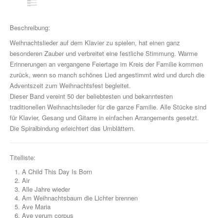
Drum Along
Musikpädagogik
Beschreibung:
Klavier
Weihnachtslieder auf dem Klavier zu spielen, hat einen ganz
besonderen Zauber und verbreitet eine festliche Stimmung. Warme
John Wesley Schaum
Erinnerungen an vergangene Feiertage im Kreis der Familie kommen
zurück, wenn so manch schönes Lied angestimmt wird und durch die
Gitarre (A- & E-)
Adventszeit zum Weihnachtsfest begleitet.
Dieser Band vereint 50 der beliebtesten und bekanntesten
Fit For Guitar
traditionellen Weihnachtslieder für die ganze Familie. Alle Stücke sind
für Klavier, Gesang und Gitarre in einfachen Arrangements gesetzt.
Andreas Schumann Gitarrenmethode
Die Spiralbindung erleichtert das Umblättern.
Schlagzeug & Percussion
Titelliste:
Drums Easy - Tom Hapke
A Child This Day Is Born
Gesang
Air
Alle Jahre wieder
diverse Instrumente
Am Weihnachtsbaum die Lichter brennen
Ave Maria
Ave verum corpus
Streichinstrumente (Sevcik u.a.)