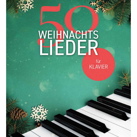
Die Ärzte
Die Toten Hosen
Rosenstolz
Die kleinen Songbooks
Die großen Songbooks
Sounds Good On-Serie
Hit Session-Reihe
Hit Book-Reihe
Diverse Bands & Interpreten
Beat It!
Melodie, Text & Akkorde