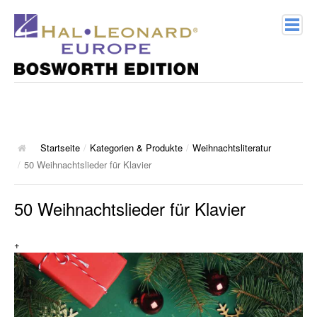
Home
Verlagsprofil
Geschichte
Startseite
/
Kategorien & Produkte
/
Weihnachtsliteratur
/
50 Weihnachtslieder für Klavier
Kontakt
50 Weihnachtslieder für Klavier
Kategorien & Produkte
+
Songbooks
10 Charthits
ACT Music