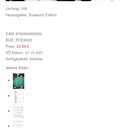
Klavier, Gesang, Gitarre
Umfang:
108
Herausgeber:
Bosworth Edition
Klavier
Text & Akkorde
EAN:
9783954562992
Für Kinder
BOE:
BOE8023
Preis:
23.99
€
Besondere Anlässe
VÖ-Datum:
21.10.2021
Verfügbarkeit:
lieferbar
Spielmaterial
weitere Bilder:
Klavier & Keyboard
Piano Gefällt Mir!
Start Up Piano
Guitar Play Along
Bass Along